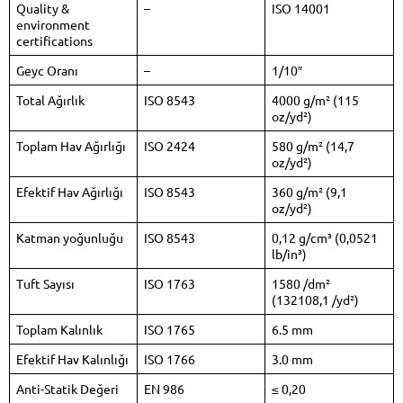
Quality &
–
ISO 14001
environment
certifications
Geyc Oranı
–
1/10″
Total Ağırlık
ISO 8543
4000 g/m² (115
oz/yd²)
Toplam Hav Ağırlığı
ISO 2424
580 g/m² (14,7
oz/yd²)
Efektif Hav Ağırlığı
ISO 8543
360 g/m² (9,1
oz/yd²)
Katman yoğunluğu
ISO 8543
0,12 g/cm³ (0,0521
lb/in³)
Tuft Sayısı
ISO 1763
1580 /dm²
(132108,1 /yd²)
Toplam Kalınlık
ISO 1765
6.5 mm
Efektif Hav Kalınlığı
ISO 1766
3.0 mm
Anti-Statik Değeri
EN 986
≤ 0,20