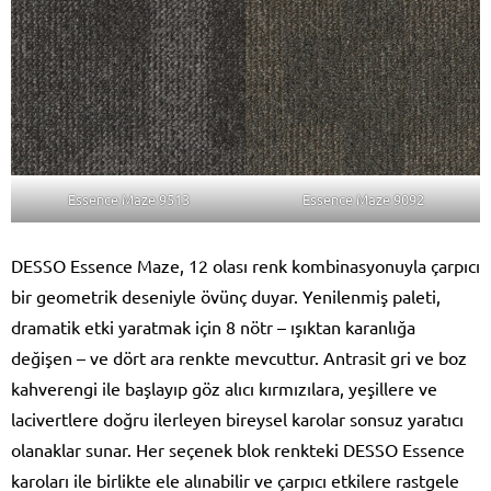
Essence Maze 9513
Essence Maze 9092
DESSO Essence Maze, 12 olası renk kombinasyonuyla çarpıcı
bir geometrik deseniyle övünç duyar. Yenilenmiş paleti,
dramatik etki yaratmak için 8 nötr – ışıktan karanlığa
değişen – ve dört ara renkte mevcuttur. Antrasit gri ve boz
kahverengi ile başlayıp göz alıcı kırmızılara, yeşillere ve
lacivertlere doğru ilerleyen bireysel karolar sonsuz yaratıcı
olanaklar sunar. Her seçenek blok renkteki DESSO Essence
karoları ile birlikte ele alınabilir ve çarpıcı etkilere rastgele