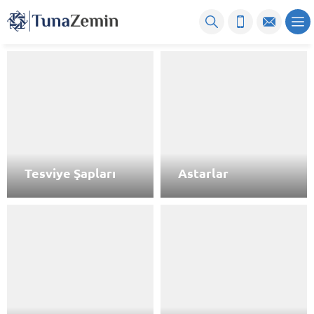
Tesviye Şapları
Astarlar